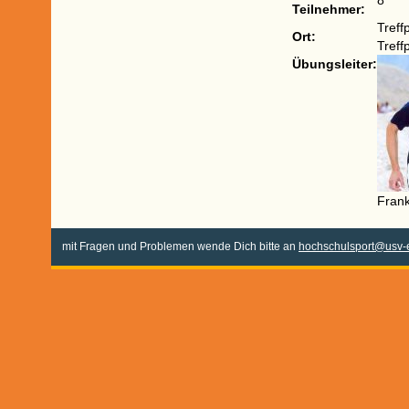
8
Teilnehmer:
Treff
Ort:
Treff
Übungsleiter:
Fran
mit Fragen und Problemen wende Dich bitte an
hochschulsport@usv-e