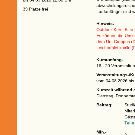
bis 04.09.2026 12:00 Uhr
abwechslungsreiche
39 Plätze frei
Laufanfänger sind 
Hinweis:
Outdoor-Kurs! Bitte
Es können die Umkl
dem Uni-Campus (Di
Leichtathletikhalle 
Kursumfang:
16 - 20 Veranstalt
Veranstaltungs-/K
vom 04.08.2026 bis
Kurszeit während 
Dienstag, Donnersta
Beitrag:
Studi
Mitar
Gäst
Teil
Min.-