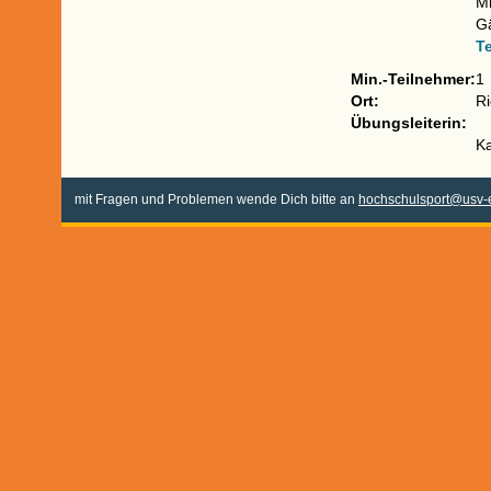
Mi
G
T
Min.-Teilnehmer:
1
Ort:
Ri
Übungsleiterin: