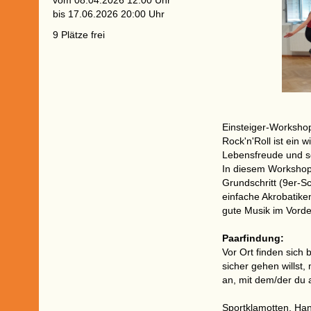
vom 08.04.2026 12:00 Uhr
bis 17.06.2026 20:00 Uhr
9 Plätze frei
Einsteiger-Workshop
Rock'n'Roll ist ein 
Lebensfreude und s
In diesem Workshop 
Grundschritt (9er-S
einfache Akrobatike
gute Musik im Vorde
Paarfindung:
Vor Ort finden sic
sicher gehen willst
an, mit dem/der du 
Sportklamotten, Han