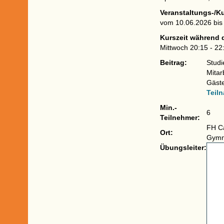
Veranstaltungs-/K
vom 10.06.2026 bis
Kurszeit während 
Mittwoch 20:15 - 22
Beitrag:
Studi
Mitar
Gäst
Teil
Min.-
6
Teilnehmer:
FH Ca
Ort:
Gymn
Übungsleiter: