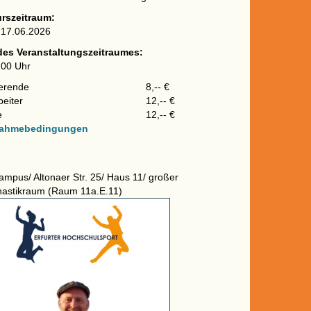
urszeitraum:
 17.06.2026
des Veranstaltungszeitraumes:
:00 Uhr
erende
8,-- €
beiter
12,-- €
e
12,-- €
nahmebedingungen
mpus/ Altonaer Str. 25/ Haus 11/ großer
astikraum (Raum 11a.E.11)