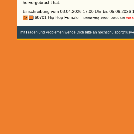
hervorgebracht hat.
Einschreibung vom 08.04.2026 17:00 Uhr bis 05.06.2026 
60701 Hip Hop Female
Donnerstag 19:00 - 20:30 Uhr
Wiede
mit Fragen und Problemen wende Dich bitte an
hochschulsport@usv-e