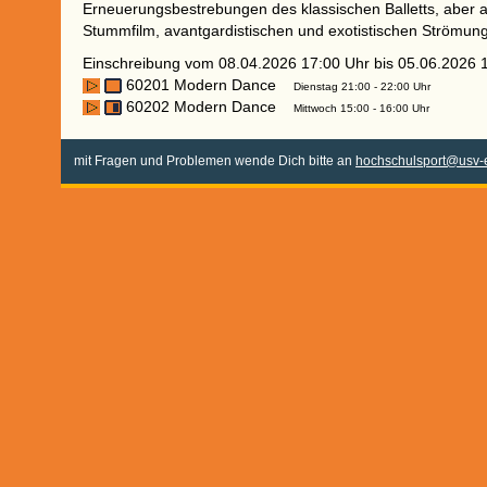
Erneuerungsbestrebungen des klassischen Balletts, aber 
Stummfilm, avantgardistischen und exotistischen Strömung
Einschreibung vom 08.04.2026 17:00 Uhr bis 05.06.2026 
60201 Modern Dance
Dienstag 21:00 - 22:00 Uhr
60202 Modern Dance
Mittwoch 15:00 - 16:00 Uhr
mit Fragen und Problemen wende Dich bitte an
hochschulsport@usv-e