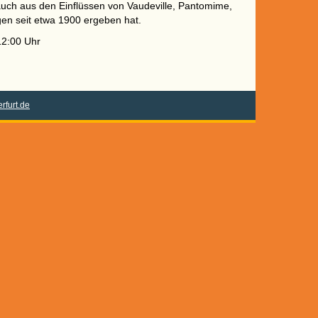
auch aus den Einflüssen von Vaudeville, Pantomime,
en seit etwa 1900 ergeben hat.
12:00 Uhr
rfurt.de