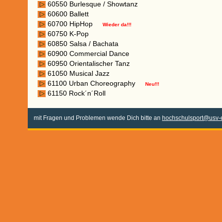
60550 Burlesque / Showtanz
60600 Ballett
60700 HipHop
Wieder da!!!
60750 K-Pop
60850 Salsa / Bachata
60900 Commercial Dance
60950 Orientalischer Tanz
61050 Musical Jazz
61100 Urban Choreography
Neu!!!
61150 Rock´n´Roll
mit Fragen und Problemen wende Dich bitte an
hochschulsport@usv-e