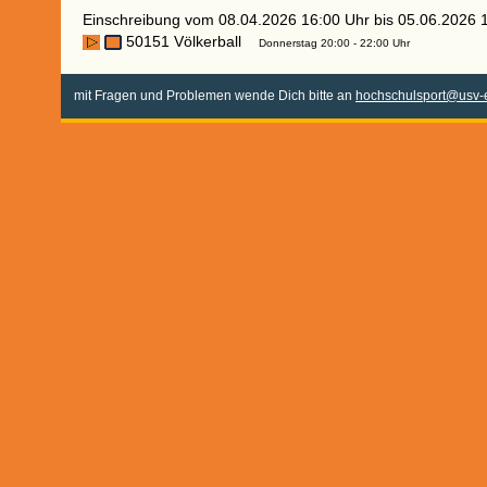
Einschreibung vom 08.04.2026 16:00 Uhr bis 05.06.2026 
50151 Völkerball
Donnerstag 20:00 - 22:00 Uhr
mit Fragen und Problemen wende Dich bitte an
hochschulsport@usv-e