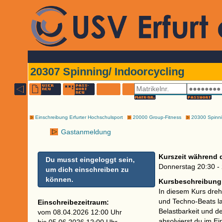
20307 Spinning/ Indoorcycling
Einschreibung Erfurter Hochschulsport
20000 Group-Fitness
20300 Spinnin
Gastanmeldung
Kurszeit während 
Du musst eingeloggt sein,
Donnerstag 20:30 -
um dich einschreiben zu
können.
Kursbeschreibung
In diesem Kurs dreht
und Techno-Beats la
Einschreibezeitraum:
Belastbarkeit und 
vom 08.04.2026 12:00 Uhr
absolvierst du im E