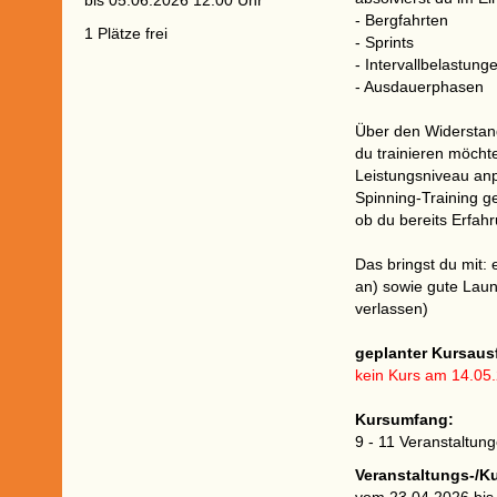
bis 05.06.2026 12:00 Uhr
- Bergfahrten
1 Plätze frei
- Sprints
- Intervallbelastung
- Ausdauerphasen
Über den Widerstand
du trainieren möcht
Leistungsniveau anpa
Spinning-Training g
ob du bereits Erfahr
Das bringst du mit: 
an) sowie gute Laun
verlassen)
geplanter Kursausf
kein Kurs am 14.05
Kursumfang:
9 - 11 Veranstaltun
Veranstaltungs-/K